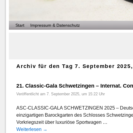
Zum Inhalt wechseln
Zum sekundären Inhalt wechseln
Start
Impressum & Datenschutz
Archiv für den Tag
7. September 2025
21. Classic-Gala Schwetzingen – Internat. Co
Veröffentlicht am
7. September 2025, um 15:22 Uhr
ASC-CLASSIC-GALA SCHWETZINGEN 2025 – Deutschlands 
einzigartigen Barockgarten des Schlosses Schwetzinge
Vorkriegszeit über luxuriöse Sportwagen …
Weiterlesen
→