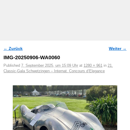
← Zurück
Weiter →
Bilder-Navigation
IMG-20250906-WA0060
Published
7. September 2025, um 15:09 Uhr
at
1280 × 961
in
21.
Classic-Gala Schwetzingen – Internat. Concours d‘Elegance