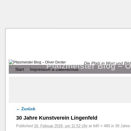
Die Pfalz in Wort und Bild
Pfalzmeister Blog – O
Zum Inhalt wechseln
Zum sekundären Inhalt wechseln
Start
Impressum & Datenschutz
← Zurück
Bilder-Navigation
30 Jahre Kunstverein Lingenfeld
Published
16. Februar 2018, um 11:52 Uhr
at
640 × 480
in
30 Jahre 