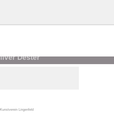
liver Dester
Kunstverein Lingenfeld