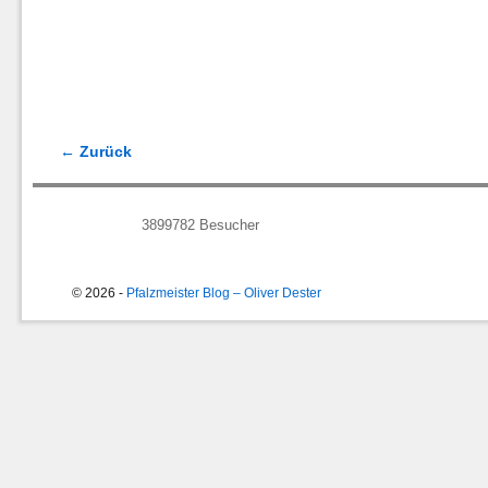
← Zurück
Bilder-Navigation
3899782
Besucher
© 2026 -
Pfalzmeister Blog – Oliver Dester