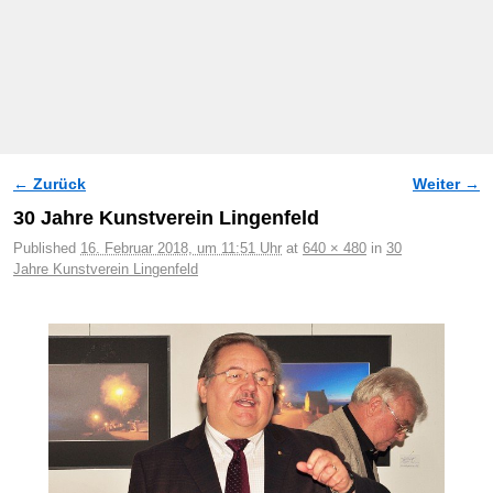
← Zurück
Weiter →
Bilder-Navigation
30 Jahre Kunstverein Lingenfeld
Published
16. Februar 2018, um 11:51 Uhr
at
640 × 480
in
30
Jahre Kunstverein Lingenfeld