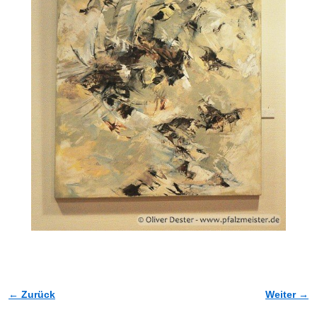
← Zurück
Weiter →
Bilder-Navigation