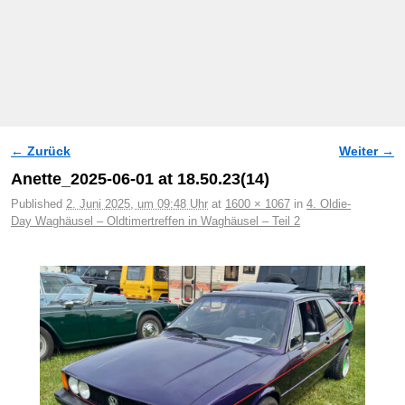
← Zurück
Weiter →
Bilder-Navigation
Anette_2025-06-01 at 18.50.23(14)
Published
2. Juni 2025, um 09:48 Uhr
at
1600 × 1067
in
4. Oldie-
Day Waghäusel – Oldtimertreffen in Waghäusel – Teil 2