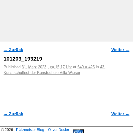
← Zurück
Weiter →
Bilder-Navigation
101203_193219
Published
31. März 2023, um 15:17 Uhr
at
640 × 425
in
43.
Kunstschulfest der Kunstschule Villa Wieser
← Zurück
Weiter →
Bilder-Navigation
© 2026 -
Pfalzmeister Blog – Oliver Dester