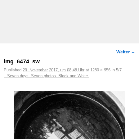
Weiter →
Bilder-Navigation
img_6474_sw
Published
29. November 2017, um 08:48 Uhr
at
1280 × 956
in
5/7
– Seven days. Seven photos. Black and White.