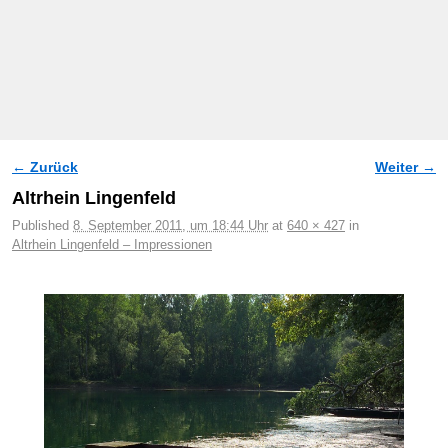
← Zurück
Weiter →
Bilder-Navigation
Altrhein Lingenfeld
Published
8. September 2011, um 18:44 Uhr
at
640 × 427
in
Altrhein Lingenfeld – Impressionen