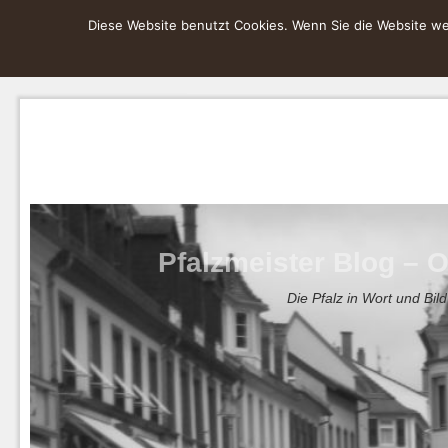
Diese Website benutzt Cookies. Wenn Sie die Website wei
Pfalzmeister Blog – O
Die Pfalz in Wort und Bild