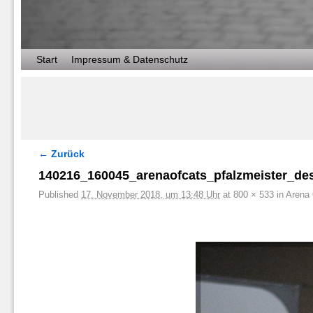
Zum Inhalt wechseln
Zum sekundären Inhalt wechseln
Start
Impressum & Datenschutz
← Zurück
Bilder-Navigation
140216_160045_arenaofcats_pfalzmeister_des
Published
17. November 2018, um 13:48 Uhr
at
800 × 533
in
Arena 