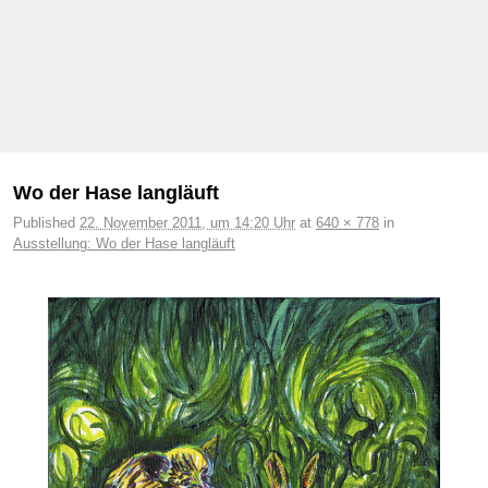
Bilder-Navigation
Wo der Hase langläuft
Published
22. November 2011, um 14:20 Uhr
at
640 × 778
in
Ausstellung: Wo der Hase langläuft