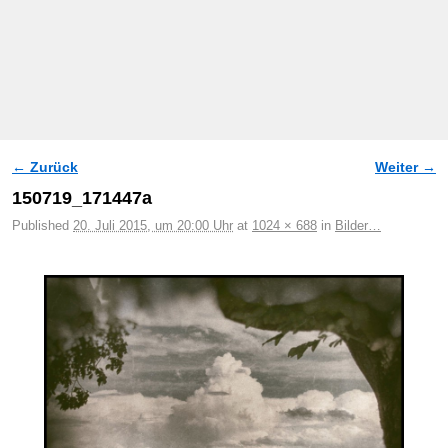
← Zurück
Weiter →
Bilder-Navigation
150719_171447a
Published
20. Juli 2015, um 20:00 Uhr
at
1024 × 688
in
Bilder…