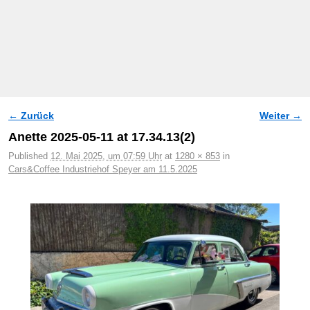
← Zurück
Weiter →
Bilder-Navigation
Anette 2025-05-11 at 17.34.13(2)
Published
12. Mai 2025, um 07:59 Uhr
at
1280 × 853
in
Cars&Coffee Industriehof Speyer am 11.5.2025