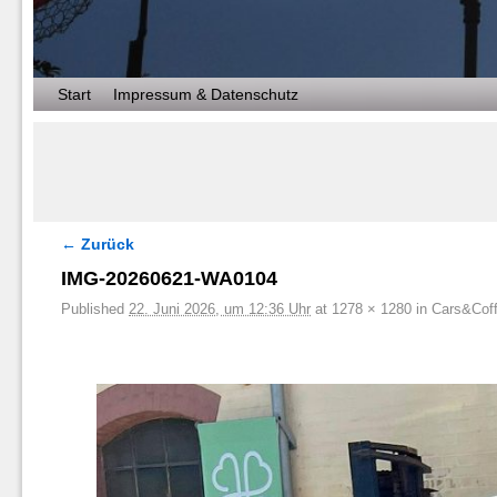
Zum Inhalt wechseln
Zum sekundären Inhalt wechseln
Start
Impressum & Datenschutz
← Zurück
Bilder-Navigation
IMG-20260621-WA0104
Published
22. Juni 2026, um 12:36 Uhr
at
1278 × 1280
in
Cars&Coff