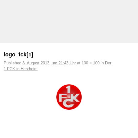
Bilder-Navigation
logo_fck[1]
Published
8. August 2013, um 21:43 Uhr
at
100 × 100
in
Der
1.FCK in Herxheim