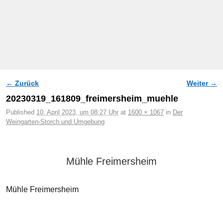
← Zurück
Weiter →
Bilder-Navigation
20230319_161809_freimersheim_muehle
Published
10. April 2023, um 08:27 Uhr
at
1600 × 1067
in
Der
Weingarten-Storch und Umgebung
Mühle Freimersheim
Mühle Freimersheim