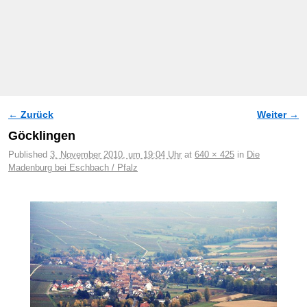
← Zurück
Weiter →
Bilder-Navigation
Göcklingen
Published
3. November 2010, um 19:04 Uhr
at
640 × 425
in
Die
Madenburg bei Eschbach / Pfalz