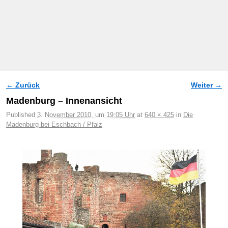
← Zurück
Weiter →
Bilder-Navigation
Madenburg – Innenansicht
Published
3. November 2010, um 19:05 Uhr
at
640 × 425
in
Die
Madenburg bei Eschbach / Pfalz