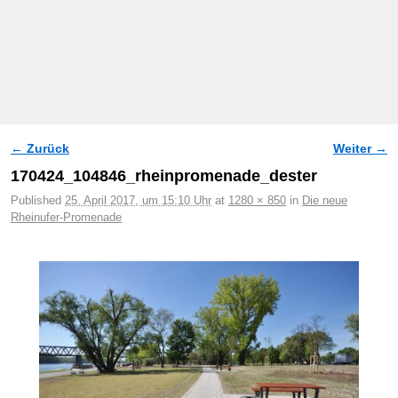
← Zurück
Weiter →
Bilder-Navigation
170424_104846_rheinpromenade_dester
Published
25. April 2017, um 15:10 Uhr
at
1280 × 850
in
Die neue
Rheinufer-Promenade