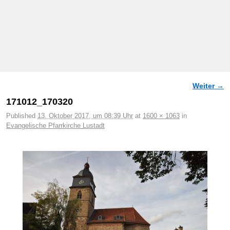
Weiter →
Bilder-Navigation
171012_170320
Published
13. Oktober 2017, um 08:39 Uhr
at
1600 × 1063
in
Evangelische Pfarrkirche Lustadt