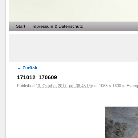
Zum Inhalt wechseln
Zum sekundären Inhalt wechseln
Start
Impressum & Datenschutz
← Zurück
Bilder-Navigation
171012_170609
Published
13. Oktober 2017, um 08:45 Uhr
at
1063 × 1600
in
Evange