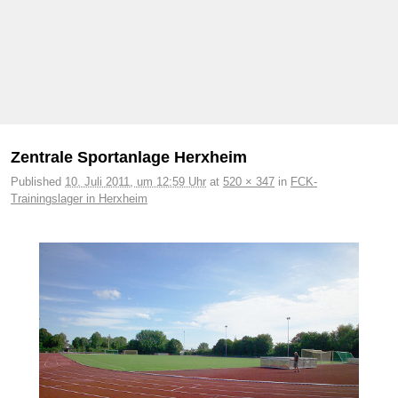
Bilder-Navigation
Zentrale Sportanlage Herxheim
Published
10. Juli 2011, um 12:59 Uhr
at
520 × 347
in
FCK-
Trainingslager in Herxheim