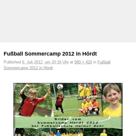
Bilder-Navigation
Fußball Sommercamp 2012 in Hördt
Published
6. Juli 2012, um 20:16 Uhr
at
580 × 420
in
Fußball
Sommercamp 2012 in Hördt