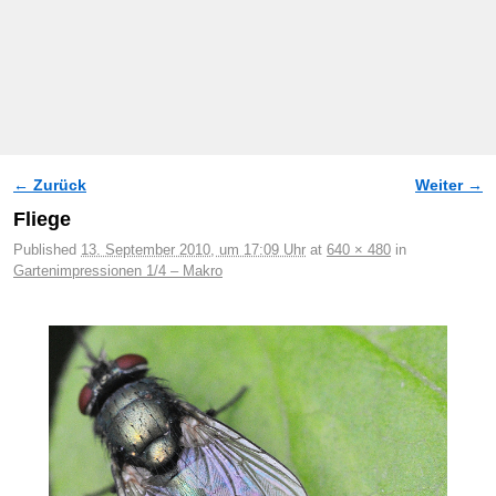
← Zurück
Weiter →
Bilder-Navigation
Fliege
Published
13. September 2010, um 17:09 Uhr
at
640 × 480
in
Gartenimpressionen 1/4 – Makro