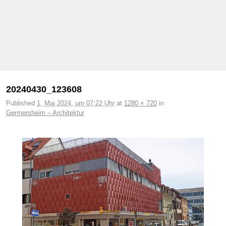
Bilder-Navigation
20240430_123608
Published
1. Mai 2024, um 07:22 Uhr
at
1280 × 720
in
Germersheim – Architektur