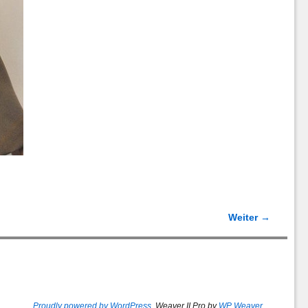
Weiter →
Proudly powered by WordPress
Weaver II Pro by
WP Weaver