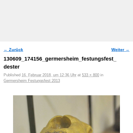
← Zurück
Weiter →
Bilder-Navigation
130609_174156_germersheim_festungsfest_
dester
Published
16. Februar 2018, um 12:36 Uhr
at
533 × 800
in
Germersheim Festungsfest 2013