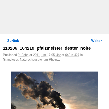
← Zurück
Weiter →
Bilder-Navigation
110206_164219_pfalzmeister_dester_nolte
Published
9. Februar 2011, um 17:05 Uhr
at
640 × 427
in
Grandioses Naturschauspiel am Rhein…