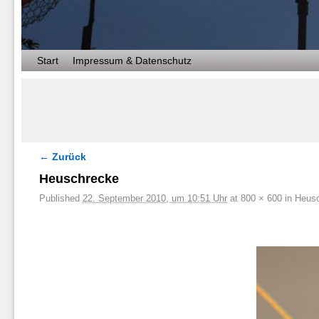
Zum Inhalt wechseln
Zum sekundären Inhalt wechseln
Start
Impressum & Datenschutz
← Zurück
Bilder-Navigation
Heuschrecke
Published
22. September 2010, um 10:51 Uhr
at
800 × 600
in
Heusc