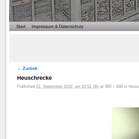
Zum Inhalt wechseln
Zum sekundären Inhalt wechseln
Start
Impressum & Datenschutz
← Zurück
Bilder-Navigation
Heuschrecke
Published
22. September 2010, um 10:51 Uhr
at
800 × 600
in
Heusc