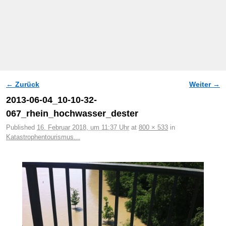
← Zurück
Weiter →
Bilder-Navigation
2013-06-04_10-10-32-
067_rhein_hochwasser_dester
Published
16. Februar 2018, um 11:37 Uhr
at
800 × 533
in
Katastrophentourismus…