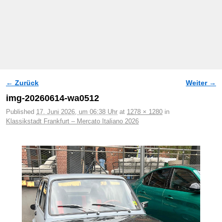
← Zurück
Weiter →
Bilder-Navigation
img-20260614-wa0512
Published
17. Juni 2026, um 06:38 Uhr
at
1278 × 1280
in
Klassikstadt Frankfurt – Mercato Italiano 2026