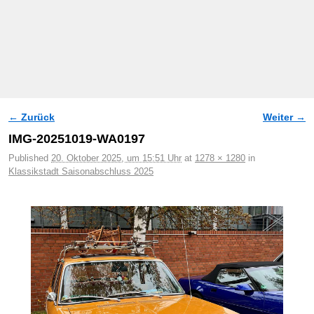
← Zurück
Weiter →
Bilder-Navigation
IMG-20251019-WA0197
Published
20. Oktober 2025, um 15:51 Uhr
at
1278 × 1280
in
Klassikstadt Saisonabschluss 2025