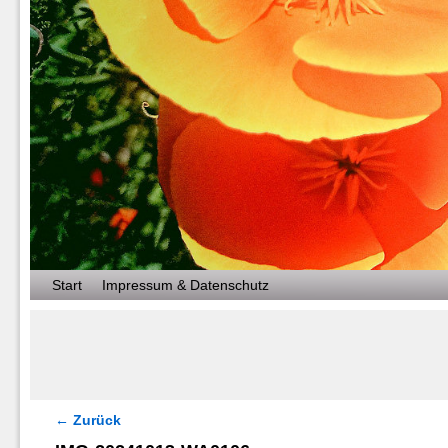
Zum Inhalt wechseln
Zum sekundären Inhalt wechseln
Start
Impressum & Datenschutz
← Zurück
Bilder-Navigation