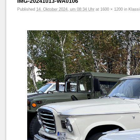
IMG-20241013-WA0106
Published
14. Oktober 2024, um 08:34 Uhr
at
1600 × 1200
in
Klass