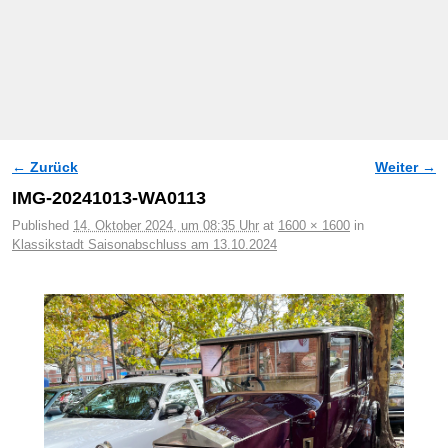
← Zurück
Weiter →
Bilder-Navigation
IMG-20241013-WA0113
Published
14. Oktober 2024, um 08:35 Uhr
at
1600 × 1600
in
Klassikstadt Saisonabschluss am 13.10.2024