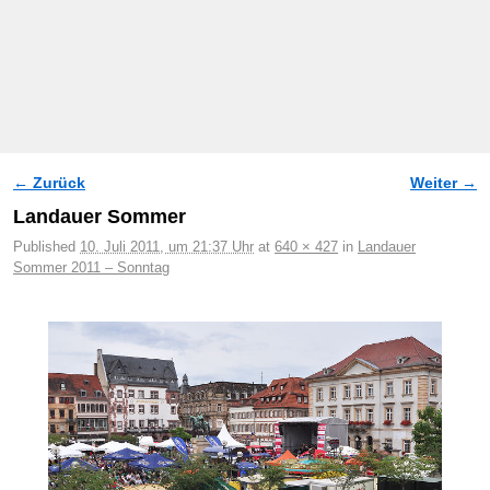
← Zurück
Weiter →
Bilder-Navigation
Landauer Sommer
Published
10. Juli 2011, um 21:37 Uhr
at
640 × 427
in
Landauer
Sommer 2011 – Sonntag