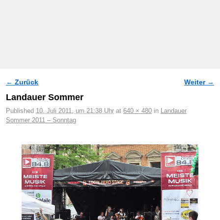
← Zurück
Weiter →
Bilder-Navigation
Landauer Sommer
Published
10. Juli 2011, um 21:38 Uhr
at
640 × 480
in
Landauer
Sommer 2011 – Sonntag