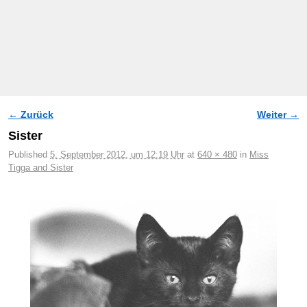
← Zurück
Weiter →
Bilder-Navigation
Sister
Published
5. September 2012, um 12:19 Uhr
at
640 × 480
in
Miss
Tigga and Sister