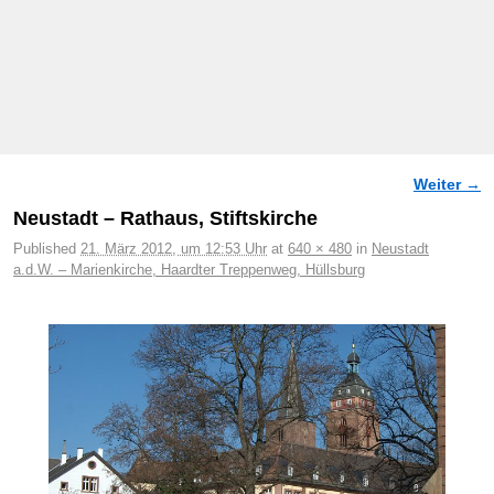
Weiter →
Bilder-Navigation
Neustadt – Rathaus, Stiftskirche
Published
21. März 2012, um 12:53 Uhr
at
640 × 480
in
Neustadt
a.d.W. – Marienkirche, Haardter Treppenweg, Hüllsburg