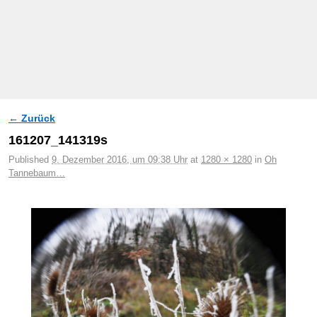
← Zurück
Bilder-Navigation
161207_141319s
Published
9. Dezember 2016, um 09:38 Uhr
at
1280 × 1280
in
Oh
Tannebaum…