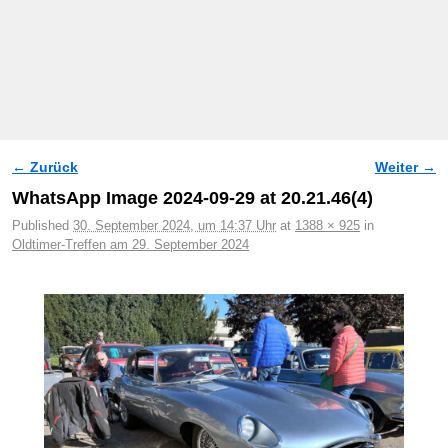
← Zurück
Weiter →
Bilder-Navigation
WhatsApp Image 2024-09-29 at 20.21.46(4)
Published
30. September 2024, um 14:37 Uhr
at
1388 × 925
in
Oldtimer-Treffen am 29. September 2024