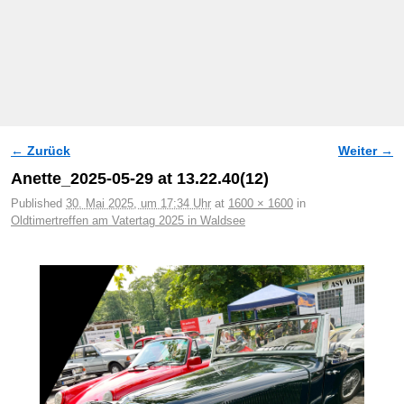
← Zurück
Weiter →
Bilder-Navigation
Anette_2025-05-29 at 13.22.40(12)
Published
30. Mai 2025, um 17:34 Uhr
at
1600 × 1600
in
Oldtimertreffen am Vatertag 2025 in Waldsee