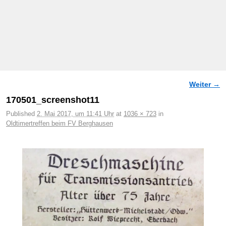
Weiter →
Bilder-Navigation
170501_screenshot11
Published
2. Mai 2017, um 11:41 Uhr
at
1036 × 723
in
Oldtimertreffen beim FV Berghausen