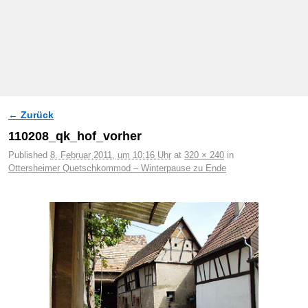
← Zurück
Bilder-Navigation
110208_qk_hof_vorher
Published
8. Februar 2011, um 10:16 Uhr
at
320 × 240
in
Ottersheimer Quetschkommod – Winterpause zu Ende