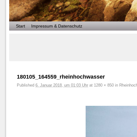
Zum Inhalt wechseln
Zum sekundären Inhalt wechseln
Start
Impressum & Datenschutz
Bilder-Navigation
180105_164559_rheinhochwasser
Published
6. Januar 2018, um 01:03 Uhr
at
1280 × 850
in
Rheinhoc