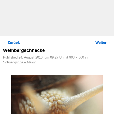
← Zurück
Weiter →
Bilder-Navigation
Weinbergschnecke
Published
24. August 2010, um 09:27 Uhr
at
903 × 600
in
Schneggsche – Makro