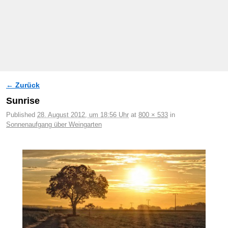
← Zurück
Bilder-Navigation
Sunrise
Published
28. August 2012, um 18:56 Uhr
at
800 × 533
in
Sonnenaufgang über Weingarten