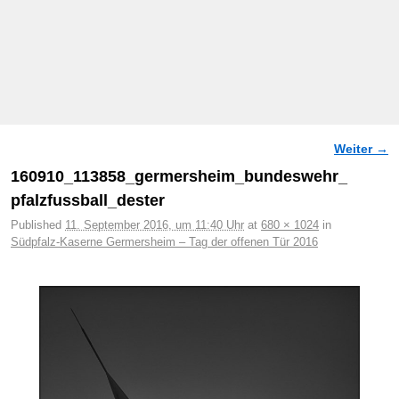
Weiter →
Bilder-Navigation
160910_113858_germersheim_bundeswehr_
pfalzfussball_dester
Published
11. September 2016, um 11:40 Uhr
at
680 × 1024
in
Südpfalz-Kaserne Germersheim – Tag der offenen Tür 2016