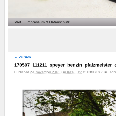
Zum Inhalt wechseln
Zum sekundären Inhalt wechseln
Start
Impressum & Datenschutz
← Zurück
Bilder-Navigation
170507_111211_speyer_benzin_pfalzmeister_
Published
29. November 2018, um 09:45 Uhr
at
1280 × 853
in
Tech