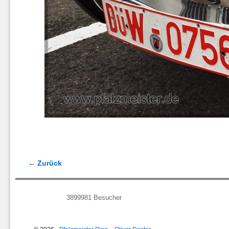
← Zurück
Bilder-Navigation
3899981
Besucher