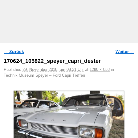
← Zurück
Weiter →
Bilder-Navigation
170624_105822_speyer_capri_dester
Published
29. November 2018, um 08:31 Uhr
at
1280 × 853
in
Technik Museum Speyer – Ford Capri Treffen